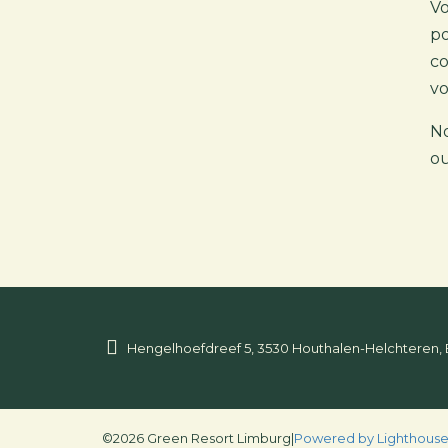
Vo
po
co
vo
No
ou
Hengelhoefdreef 5, 3530 Houthalen-Helchteren,
©2026 Green Resort Limburg
|
Powered by Lighthous